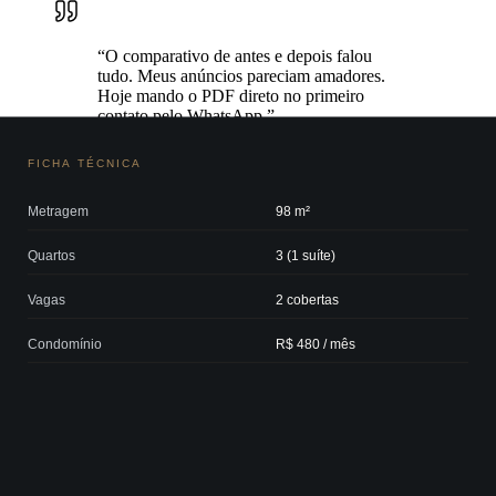
“
O comparativo de antes e depois falou
tudo. Meus anúncios pareciam amadores.
Hoje mando o PDF direto no primeiro
contato pelo WhatsApp.
”
Rodrigo Nascimento
CRECI 51022-F
·
Juiz de Fora / MG
INVESTIMENTO
Escolha o formato que combina com seu
volume
Avulso
Para testar sem compromisso ou fechar um imóvel específico.
Sob consulta
1 book digital em PDF