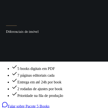
7 páginas editoriais
Entrega em até 24h
1 rodada de ajustes
Falar sobre
Avulso
MAIS ESCOLHIDO
Pacote 5 Books
Ideal para quem tem carteira ativa de imóveis para vender.
Sob consulta
5 books digitais em PDF
7 páginas editoriais cada
Entrega em até 24h por book
2 rodadas de ajustes por book
Prioridade na fila de produção
Falar sobre
Pacote 5 Books