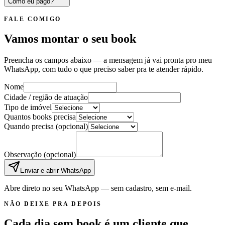
Como eu pago?
FALE COMIGO
Vamos montar o seu book
Preencha os campos abaixo — a mensagem já vai pronta pro meu
WhatsApp, com tudo o que preciso saber pra te atender rápido.
Nome
Cidade / região de atuação
Tipo de imóvel
Quantos books precisa
Quando precisa
(opcional)
Observação
(opcional)
Enviar e abrir WhatsApp
Abre direto no seu WhatsApp — sem cadastro, sem e-mail.
NÃO DEIXE PRA DEPOIS
Cada dia sem book é um cliente que